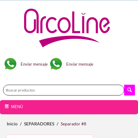
Envíar mensaje
Envíar mensaje
MENÚ
Inicio
/
SEPARADORES
/
Separador #8