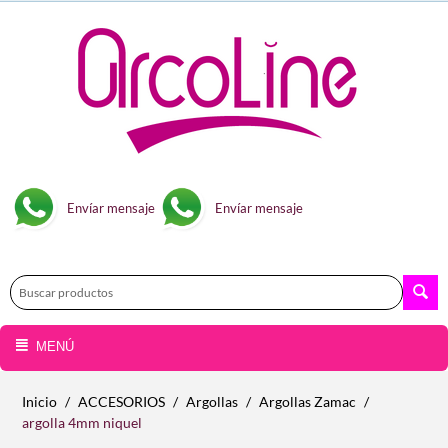
Envíar mensaje
Envíar mensaje
MENÚ
Inicio
/
ACCESORIOS
/
Argollas
/
Argollas Zamac
/
argolla 4mm niquel